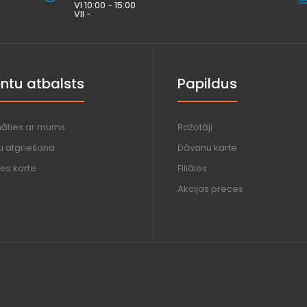
VI 10:00 - 15:00
VII -
entu atbalsts
Papildus
nāties ar mums
Ražotāji
u atgriešana
Dāvanu karte
es karte
Filiāles
Akcijas preces