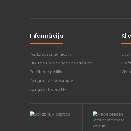
Informācija
Kli
Par Labasantehnika.lv
Sazi
Pirkuma un piegādes nosacījumi
Preč
Privātuma politika
Vietn
Līzings ar Aizdevums.lv
Līzings ar Incredit.lv