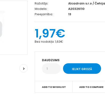
Ražotājs:
Alcadrain s.r.o / Čehij
Modelis:
A20326110
Pieejamība:
13
1,97€
Bez nodokļa:
1,63€
DAUDZUMS
ADD TO WISHLIST
ADD TO COMPARE