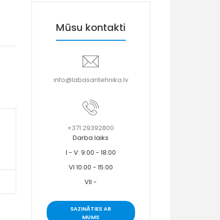
a
Mūsu kontakti
info@labasantehnika.lv
+371 29392800
Darba laiks
I - V: 9:00 - 18:00
VI 10:00 - 15:00
VII -
SAZINĀTIES AR
MUMS