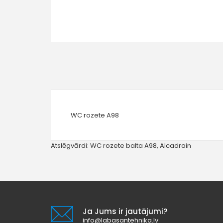
WC rozete A98
Atslēgvārdi:
WC rozete balta A98
,
Alcadrain
Ja Jums ir jautājumi?
info@labasantehnika.lv