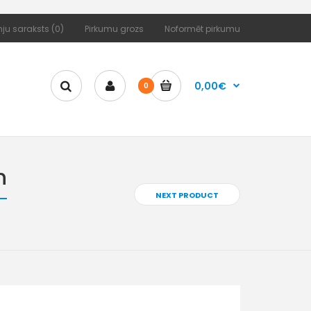
ju saraksts (0)
Pirkumu grozs
Noformēt pirkumu
0,00€
0
n
NEXT PRODUCT