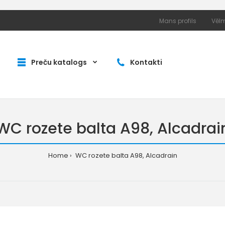
Mans profils
Vēlm
Preču katalogs
Kontakti
WC rozete balta A98, Alcadrai
Home
WC rozete balta A98, Alcadrain