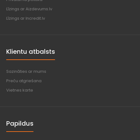
Līzings ar Aizdevums.lv
Līzings ar Incredit.lv
Klientu atbalsts
Sazināties ar mums
Preču atgriešana
Vietnes karte
Papildus