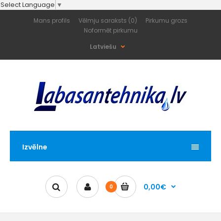
Select Language
▼
Mans profils
Vēlmju saraksts (0)
Pirkumu grozs
Noformēt pirkumu
Latviešu
Izvēlne
0,00€
0