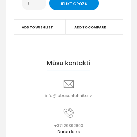
ADD TO WISHLIST
ADD TO COMPARE
Mūsu kontakti
info@labasantehnika.lv
+371 29392800
Darba laiks