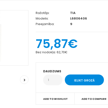
Ražotājs:
TIA
Modelis:
L6806406
Pieejamība:
9
75,87€
Bez nodokļa:
62,70€
DAUDZUMS
ADD TO WISHLIST
ADD TO COMPARE