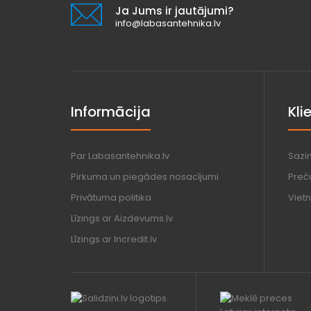
Ja Jums ir jautājumi?
info@labasantehnika.lv
Informācija
Kli
Par Labasantehnika.lv
Sazi
Pirkuma un piegādes nosacījumi
Preč
Privātuma politika
Vietn
Līzings ar Aizdevums.lv
Līzings ar Incredit.lv