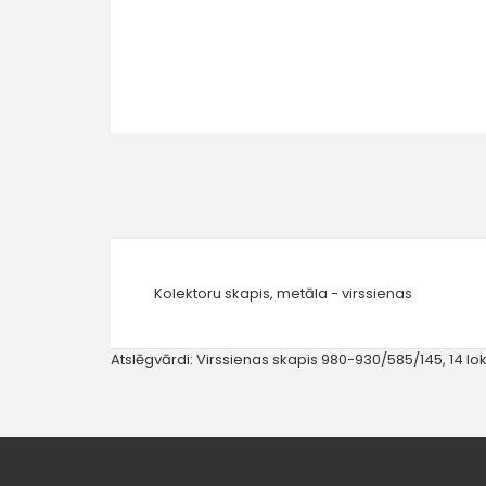
Kolektoru skapis, metāla - virssienas
Atslēgvārdi:
Virssienas skapis 980-930/585/145
,
14 lo