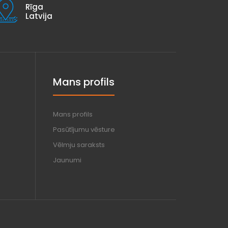
Rīga
Latvija
Mans profils
Mans profils
Pasūtījumu vēsture
Vēlmju saraksts
Jaunumi