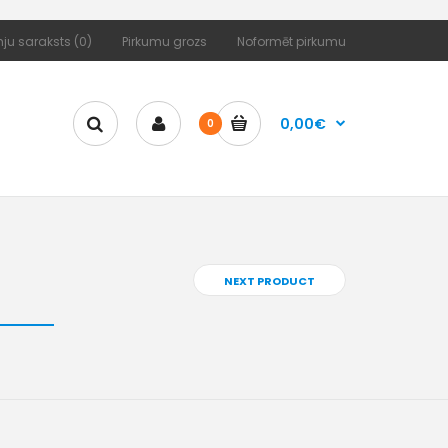
ju saraksts (0)
Pirkumu grozs
Noformēt pirkumu
0,00€
0
NEXT PRODUCT