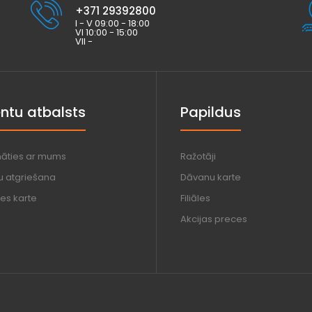
+371 29392800
I - V 09:00 - 18:00
VI 10:00 - 15:00
VII -
entu atbalsts
Papildus
nāties ar mums
Ražotāji
u atgriešana
Dāvanu karte
es karte
Filiāles
Akcijas preces