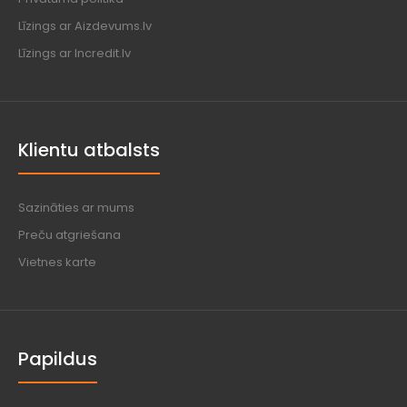
Līzings ar Aizdevums.lv
Līzings ar Incredit.lv
Klientu atbalsts
Sazināties ar mums
Preču atgriešana
Vietnes karte
Papildus