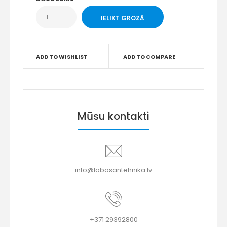
ADD TO WISHLIST
ADD TO COMPARE
Mūsu kontakti
info@labasantehnika.lv
+371 29392800