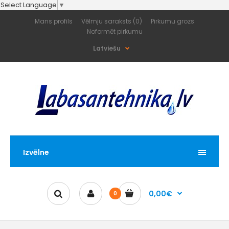
Select Language
▼
Mans profils
Vēlmju saraksts (0)
Pirkumu grozs
Noformēt pirkumu
Latviešu
Izvēlne
0,00€
0