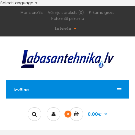
Select Language
▼
Mans profils
Vēlmju saraksts (0)
Pirkumu grozs
Noformēt pirkumu
Latviešu
Izvēlne
0,00€
0