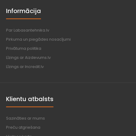
Informācija
Par Labasantehnika.lv
Pirkuma un piegādes nosacījumi
Privātuma politika
Līzings ar Aizdevums.lv
Līzings ar Incredit.lv
Klientu atbalsts
Sazināties ar mums
Preču atgriešana