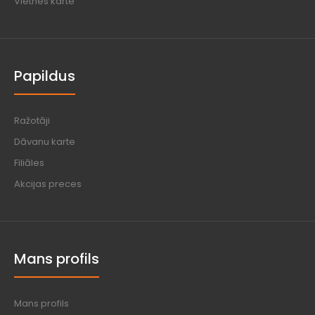
Vietnes karte
Papildus
Ražotāji
Dāvanu karte
Filiāles
Akcijas preces
Mans profils
Mans profils