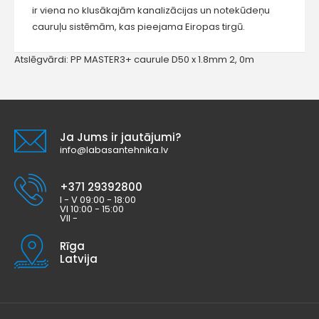
ir viena no klusākajām kanalizācijas un notekūdeņu
cauruļu sistēmām, kas pieejama Eiropas tirgū.
Atslēgvārdi:
PP MASTER3+ caurule D50 x 1.8mm 2
,
0m
Ja Jums ir jautājumi?
info@labasantehnika.lv
+371 29392800
I - V 09:00 - 18:00
VI 10:00 - 15:00
VII -
Rīga
Latvija