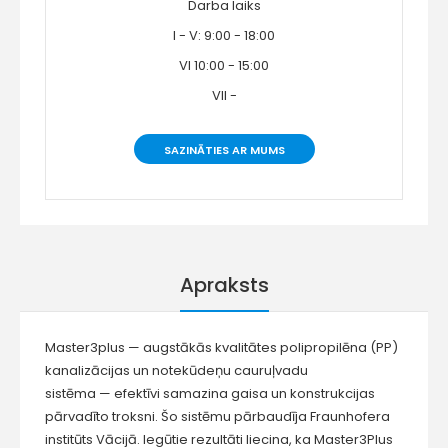
Darba laiks
I - V: 9:00 - 18:00
VI 10:00 - 15:00
VII -
SAZINĀTIES AR MUMS
Apraksts
Master3plus — augstākās kvalitātes polipropilēna (PP)
kanalizācijas un notekūdeņu cauruļvadu
sistēma — efektīvi samazina gaisa un konstrukcijas
pārvadīto troksni. Šo sistēmu pārbaudīja Fraunhofera
institūts Vācijā. Iegūtie rezultāti liecina, ka Master3Plus