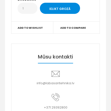
ADD TO WISHLIST
ADD TO COMPARE
Mūsu kontakti
info@labasantehnika.lv
+371 29392800