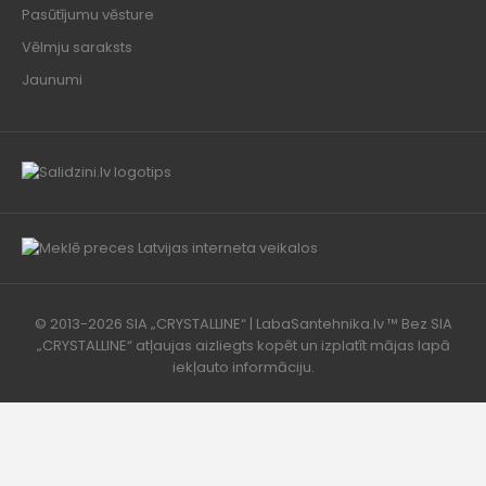
Pasūtījumu vēsture
Vēlmju saraksts
Jaunumi
© 2013-2026 SIA „CRYSTALLINE“ | LabaSantehnika.lv ™ Bez SIA
„CRYSTALLINE“ atļaujas aizliegts kopēt un izplatīt mājas lapā
iekļauto informāciju.