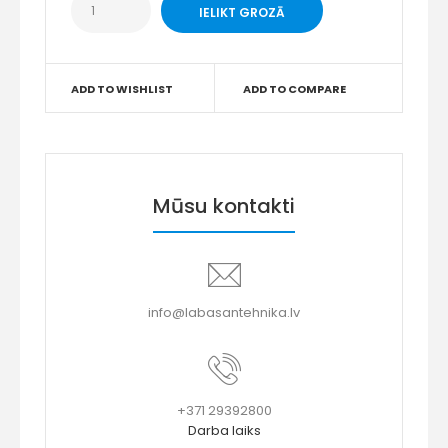
ADD TO WISHLIST
ADD TO COMPARE
Mūsu kontakti
info@labasantehnika.lv
+371 29392800
Darba laiks