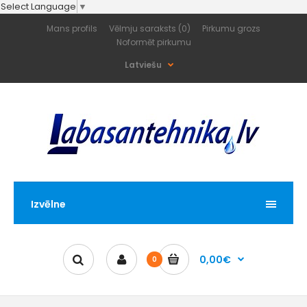
Select Language
▼
Mans profils
Vēlmju saraksts (0)
Pirkumu grozs
Noformēt pirkumu
Latviešu
Izvēlne
0,00€
0