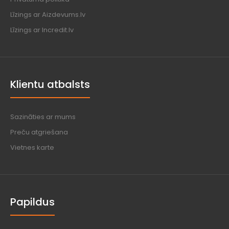
Līzings ar Aizdevums.lv
Līzings ar Incredit.lv
Klientu atbalsts
Sazināties ar mums
Preču atgriešana
Vietnes karte
Papildus