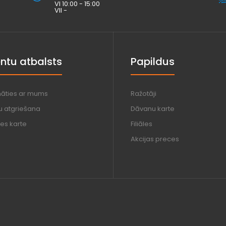
VI 10:00 - 15:00
VII -
entu atbalsts
Papildus
nāties ar mums
Ražotāji
u atgriešana
Dāvanu karte
es karte
Filiāles
Akcijas preces