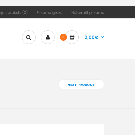
ju saraksts (0)
Pirkumu grozs
Noformēt pirkumu
0,00€
0
NEXT PRODUCT