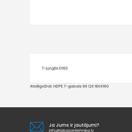
T-jungtis D160
Atslēgvārdi:
HDPE T-gabals 90 QS 160X160
Ja Jums ir jautājumi?
info@labasantehnika.lv