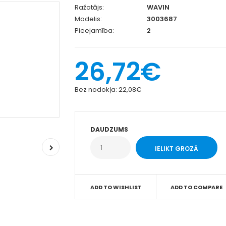
Ražotājs:
WAVIN
Modelis:
3003687
Pieejamība:
2
26,72€
Bez nodokļa:
22,08€
DAUDZUMS
ADD TO WISHLIST
ADD TO COMPARE