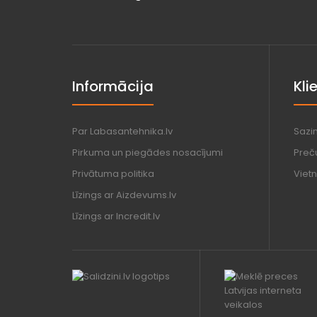
Informācija
Kli
Par Labasantehnika.lv
Sazi
Pirkuma un piegādes nosacījumi
Preč
Privātuma politika
Vietn
Līzings ar Aizdevums.lv
Līzings ar Incredit.lv