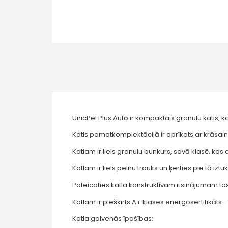
UnicPel Plus Auto ir kompaktais granulu katls
Katls pamatkomplektācijā ir aprīkots ar krāsai
Katlam ir liels granulu bunkurs, savā klasē, ka
Katlam ir liels pelnu trauks un ķerties pie tā i
Pateicoties katla konstruktīvam risinājumam tas 
Katlam ir piešķirts A+ klases energosertifikāts 
Katla galvenās īpašības: