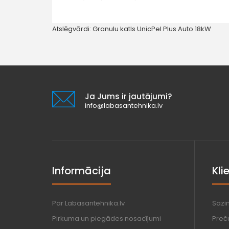
Atslēgvārdi:
Granulu katls UnicPel Plus Auto 18kW
Ja Jums ir jautājumi?
info@labasantehnika.lv
Informācija
Kli
Par Labasantehnika.lv
Sazi
Pirkuma un piegādes nosacījumi
Preč