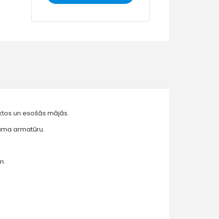
ktos un esošās mājās.
juma armatūru.
m.