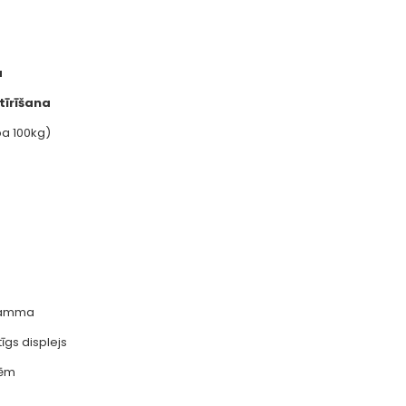
a
tīrīšana
ba 100kg)
gramma
tīgs displejs
tēm