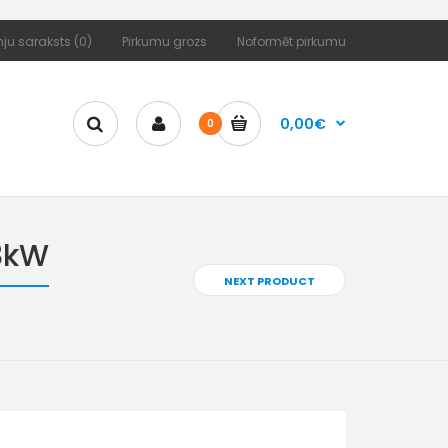
ju saraksts (0)
Pirkumu grozs
Noformēt pirkumu
0,00€
0
18kW
NEXT PRODUCT