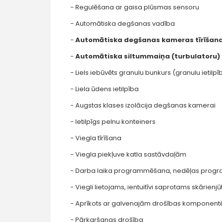
- Regulēšana ar gaisa plūsmas sensoru
- Automātiska degšanas vadība
-
Automātiska degšanas kameras tīrīšan
-
Automātiska siltummaiņa (turbulatoru) 
- Liels iebūvēts granulu bunkurs (granulu ietilpī
- Liela ūdens ietilpība
- Augstas klases izolācija degšanas kamerai
- Ietilpīgs pelnu konteiners
- Viegla tīrīšana
- Viegla piekļuve katla sastāvdaļām
- Darba laika programmēšana, nedēļas pro
- Viegli lietojams, ientuitīvi saprotams skārienjū
- Aprīkots ar galvenajām drošības komponen
- Pārkaršanas drošība