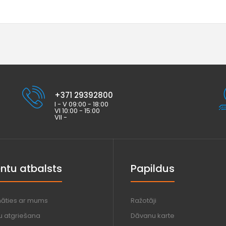
+371 29392800
I - V 09:00 - 18:00
VI 10:00 - 15:00
VII -
entu atbalsts
Papildus
nāties ar mums
Ražotāji
u atgriešana
Dāvanu karte