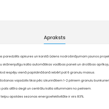
Apraksts
, kas paredzēts apkures un karstā ūdens nodrošinājumam jaunos proje
nu skārienjutīgu katla automātikas vadības paneli un drošības aprīko
s dod iespēju vienā papildināšanā iebērt pat 6 granulu maisus.
ztukšošanas vajadzēs tikai pēc izkurinātiem 1-2 pilniem granulu bunkurie
pats attīra degli un centrālu katla siltummaini no pelniem.
– telpu apsildes sezonas energoefektivitāte ir virs 83%.