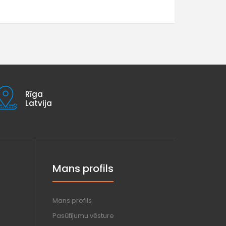
Rīga
Latvija
Mans profils
Mans profils
Pasūtījumu vēsture