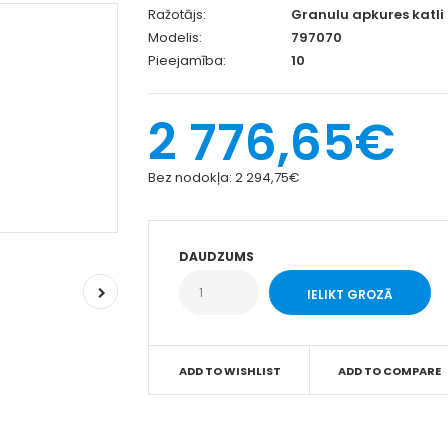
Ražotājs:
Granulu apkures katli
Modelis:
797070
Pieejamība:
10
2 776,65€
Bez nodokļa:
2 294,75€
DAUDZUMS
ADD TO WISHLIST
ADD TO COMPARE