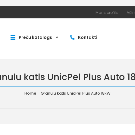
Mans profils
Vēlm
Preču katalogs
Kontakti
nulu katls UnicPel Plus Auto 
Home
Granulu katls UnicPel Plus Auto 18kW