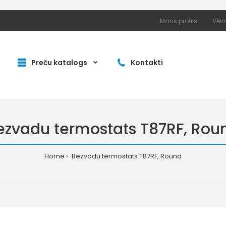
Mans profils
Vēlm
Preču katalogs
Kontakti
ezvadu termostats T87RF, Rou
Home
Bezvadu termostats T87RF, Round