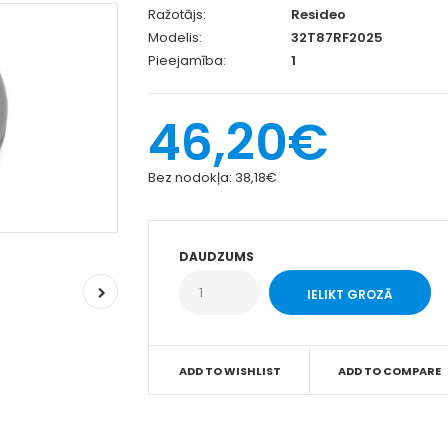
Ražotājs:
Resideo
Modelis:
32T87RF2025
Pieejamība:
1
46,20€
Bez nodokļa:
38,18€
DAUDZUMS
ADD TO WISHLIST
ADD TO COMPARE