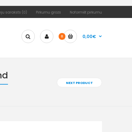
ju saraksts (0)
Pirkumu grozs
Noformēt pirkumu
0,00€
0
nd
NEXT PRODUCT