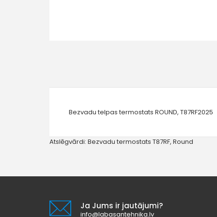
Bezvadu telpas termostats ROUND, T87RF2025
Atslēgvārdi:
Bezvadu termostats T87RF
,
Round
Ja Jums ir jautājumi?
info@labasantehnika.lv