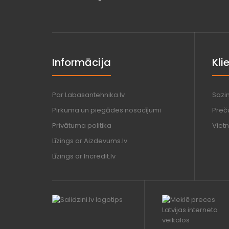
Informācija
Kli
Par Labasantehnika.lv
Sazi
Pirkuma un piegādes nosacījumi
Preč
Privātuma politika
Vietn
Līzings ar Aizdevums.lv
Līzings ar Incredit.lv