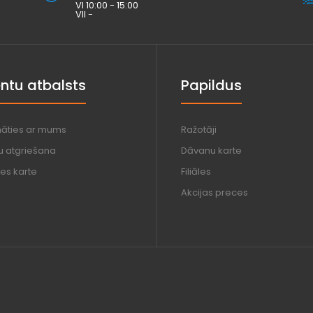
VI 10:00 - 15:00
VII -
entu atbalsts
Papildus
nāties ar mums
Ražotāji
u atgriešana
Dāvanu karte
es karte
Filiāles
Akcijas preces