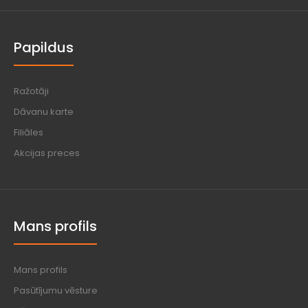
Papildus
Ražotāji
Dāvanu karte
Filiāles
Akcijas preces
Mans profils
Mans profils
Pasūtījumu vēsture