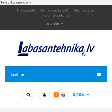
Select Language
▼
Mans profils
Vēlmju saraksts (0)
Pirkumu grozs
Noformēt pirkumu
Latviešu
Izvēlne
0,00€
0