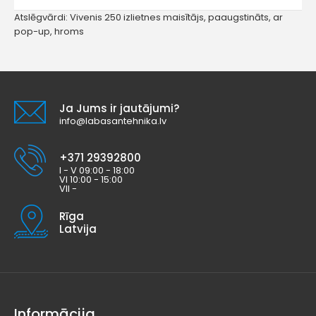
Atslēgvārdi:
Vivenis 250 izlietnes maisītājs
,
paaugstināts
,
ar
pop-up
,
hroms
Ja Jums ir jautājumi?
info@labasantehnika.lv
+371 29392800
I - V 09:00 - 18:00
VI 10:00 - 15:00
VII -
Rīga
Latvija
Informācija