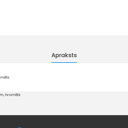
Apraksts
omēts
mm
,
hromēts