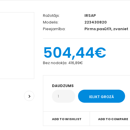
Ražotājs:
IRSAP
Modelis:
223430820
Pieejamība:
Pirms pasūtīt, zvaniet
504,44€
Bez nodokļa:
416,89€
DAUDZUMS
ADD TO WISHLIST
ADD TO COMPARE