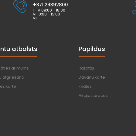
+371 29392800
I - V 09:00 - 18:00
VI 10:00 - 15:00
VII -
entu atbalsts
Papildus
nāties ar mums
Ražotāji
u atgriešana
Dāvanu karte
es karte
Filiāles
Akcijas preces