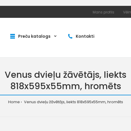
Mans profils
Vēlm
Preču katalogs
Kontakti
Venus dvieļu žāvētājs, liekts
818x595x55mm, hromēts
Home
Venus dvieļu žāvētājs, liekts 818x595x55mm, hromēts