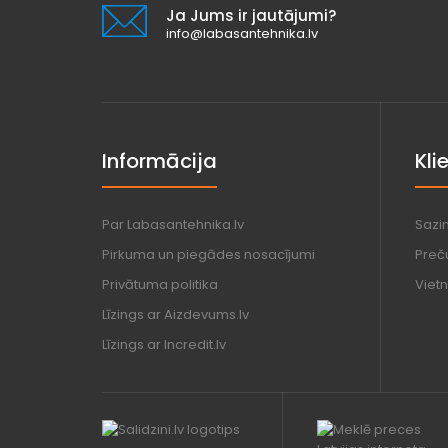
Ja Jums ir jautājumi?
info@labasantehnika.lv
Informācija
Kli
Par Labasantehnika.lv
Sazi
Pirkuma un piegādes nosacījumi
Preč
Privātuma politika
Vietn
Līzings ar Aizdevums.lv
Līzings ar Incredit.lv