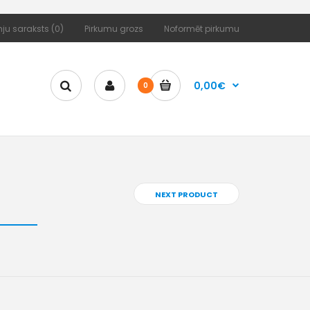
ju saraksts (0)
Pirkumu grozs
Noformēt pirkumu
0,00€
0
NEXT PRODUCT