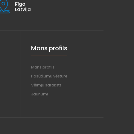
Rīga
Latvija
Mans profils
Mans profils
Pasūtījumu vēsture
Vēlmju saraksts
Jaunumi