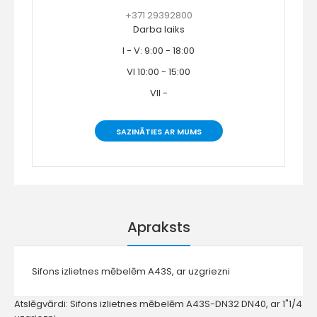
+371 29392800
Darba laiks
I - V: 9:00 - 18:00
VI 10:00 - 15:00
VII -
SAZINĀTIES AR MUMS
Apraksts
Sifons izlietnes mēbelēm A43S, ar uzgriezni
Atslēgvārdi:
Sifons izlietnes mēbelēm A43S-DN32 DN40
,
ar 1"1/4