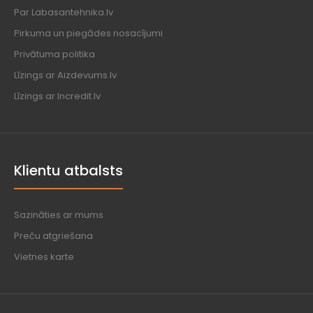
Par Labasantehnika.lv
Pirkuma un piegādes nosacījumi
Privātuma politika
Līzings ar Aizdevums.lv
Līzings ar Incredit.lv
Klientu atbalsts
Sazināties ar mums
Preču atgriešana
Vietnes karte