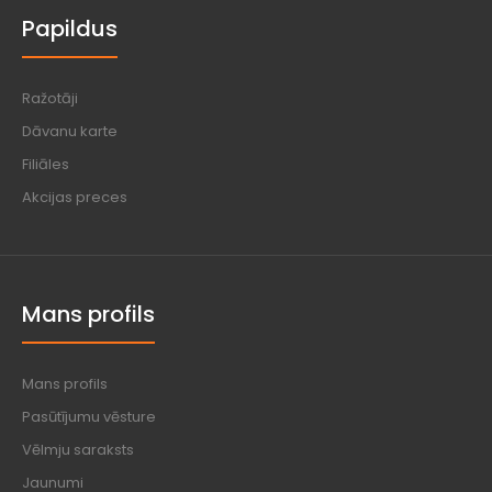
Papildus
Ražotāji
Dāvanu karte
Filiāles
Akcijas preces
Mans profils
Mans profils
Pasūtījumu vēsture
Vēlmju saraksts
Jaunumi