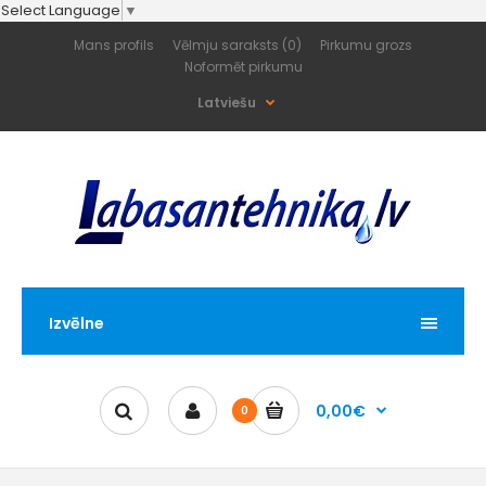
Select Language
▼
Mans profils
Vēlmju saraksts (0)
Pirkumu grozs
Noformēt pirkumu
Latviešu
Izvēlne
0,00€
0