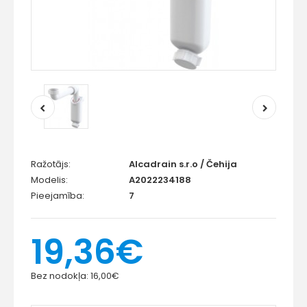
Ražotājs:
Alcadrain s.r.o / Čehija
Modelis:
A2022234188
Pieejamība:
7
19,36€
Bez nodokļa:
16,00€