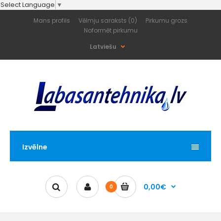
Select Language
▼
Mans profils
Vēlmju saraksts (0)
Pirkumu grozs
Noformēt pirkumu
Latviešu
Izvēlne
0,00€
0