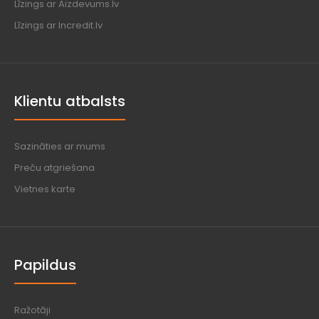
Līzings ar Aizdevums.lv
Līzings ar Incredit.lv
Klientu atbalsts
Sazināties ar mums
Preču atgriešana
Vietnes karte
Papildus
Ražotāji