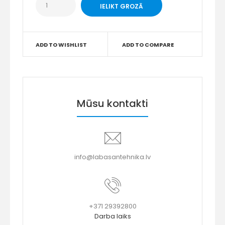
ADD TO WISHLIST
ADD TO COMPARE
Mūsu kontakti
info@labasantehnika.lv
+371 29392800
Darba laiks