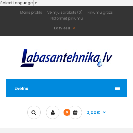
Select Language
▼
Mans profils
Vēlmju saraksts (0)
Pirkumu grozs
Noformēt pirkumu
Latviešu
Izvēlne
0,00€
0