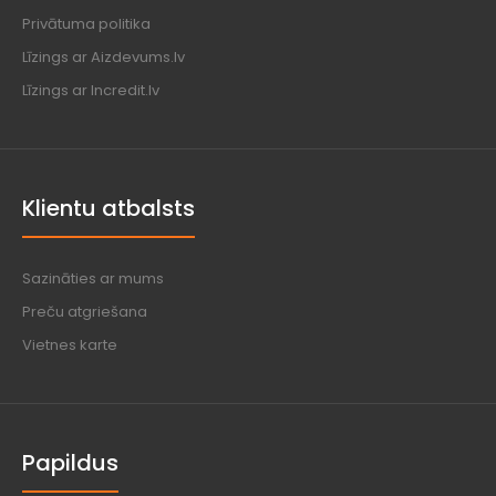
Privātuma politika
Līzings ar Aizdevums.lv
Līzings ar Incredit.lv
Klientu atbalsts
Sazināties ar mums
Preču atgriešana
Vietnes karte
Papildus