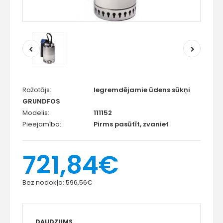
Ražotājs:
Iegremdējamie ūdens sūkņi
GRUNDFOS
Modelis:
111152
Pieejamība:
Pirms pasūtīt, zvaniet
721,84€
Bez nodokļa:
596,56€
DAUDZUMS