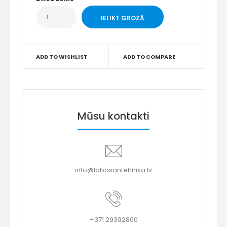
ADD TO WISHLIST
ADD TO COMPARE
Mūsu kontakti
info@labasantehnika.lv
+371 29392800