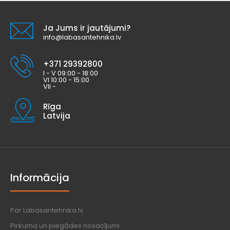
Ja Jums ir jautājumi?
info@labasantehnika.lv
+371 29392800
I - V 09:00 - 18:00
VI 10:00 - 15:00
VII -
Rīga
Latvija
Informācija
Par Labasantehnika.lv
Pirkuma un piegādes nosacījumi