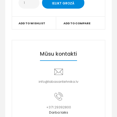
ADD TO WISHLIST
ADD TO COMPARE
Mūsu kontakti
info@labasantehnika.lv
+371 29392800
Darba laiks