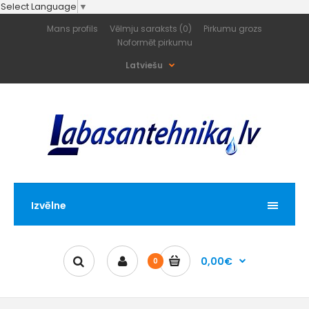
Select Language
▼
Mans profils
Vēlmju saraksts (0)
Pirkumu grozs
Noformēt pirkumu
Latviešu
Izvēlne
0,00€
0