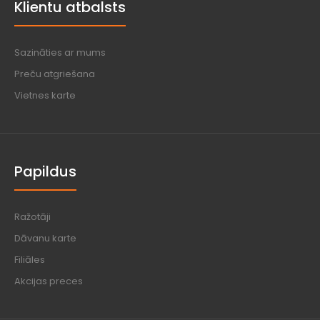
Klientu atbalsts
Sazināties ar mums
Preču atgriešana
Vietnes karte
Papildus
Ražotāji
Dāvanu karte
Filiāles
Akcijas preces