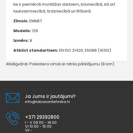
tie ir piemēroti montāžas darbiem, būvniecībā, kā arī
lauksaimniecībā, tirdzniecībā un tīrīšanā.
Zīmols:
EMMET
Modelis:
129
Izmērs:
8
Atbilst standartiem:
EN ISO 21420, EN388 (4131X)
Atslēgvārdi:
Poliestera cimdi ar nitrila pārklājumu (8.izm)
Ja Jums ir jautājumi?
info@labasantehnika.lv
+371 29392800
I - V 09:00 - 18:00
VI 10:00 - 15:00
VII -