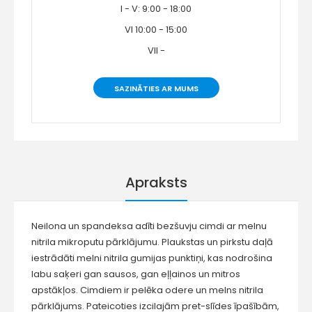
I - V: 9:00 - 18:00
VI 10:00 - 15:00
VII -
SAZINĀTIES AR MUMS
Apraksts
Neilona un spandeksa adīti bezšuvju cimdi ar melnu
nitrila mikroputu pārklājumu. Plaukstas un pirkstu daļā
iestrādāti melni nitrila gumijas punktiņi, kas nodrošina
labu saķeri gan sausos, gan eļļainos un mitros
apstākļos. Cimdiem ir pelēka odere un melns nitrila
pārklājums. Pateicoties izcilajām pret-slīdes īpašībām,