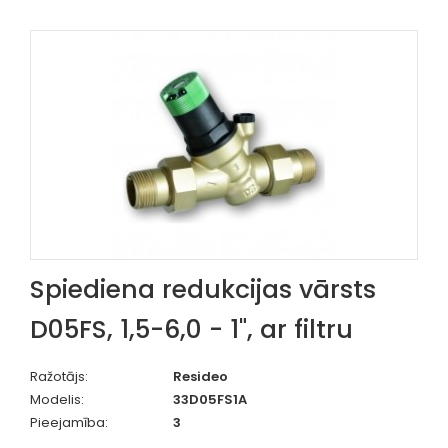
Spiediena redukcijas vārsts
D05FS, 1,5-6,0 - 1", ar filtru
Ražotājs:
Resideo
Modelis:
33D05FS1A
Pieejamība:
3