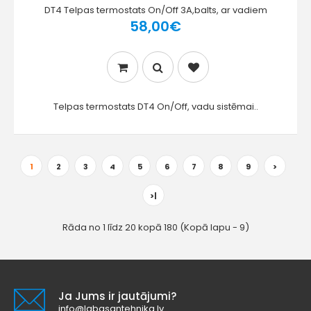
DT4 Telpas termostats On/Off 3A,balts, ar vadiem
58,00€
Telpas termostats DT4 On/Off, vadu sistēmai..
1
2
3
4
5
6
7
8
9
>
>|
Rāda no 1 līdz 20 kopā 180 (Kopā lapu - 9)
Ja Jums ir jautājumi?
info@labasantehnika.lv