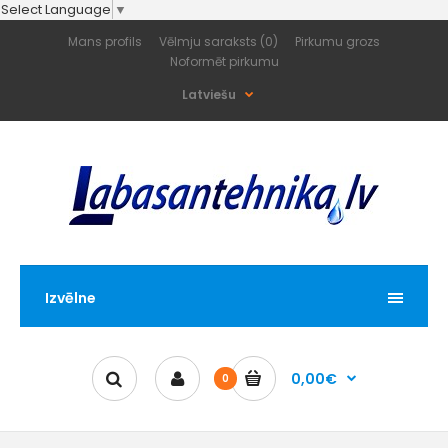
Select Language
▼
Mans profils
Vēlmju saraksts (0)
Pirkumu grozs
Noformēt pirkumu
Latviešu
Izvēlne
0,00€
0