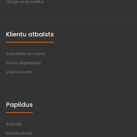
Līzings ar Incredit.lv
Klientu atbalsts
Sazināties ar mums
Preču atgriešana
Vietnes karte
Papildus
Ražotāji
Dāvanu karte