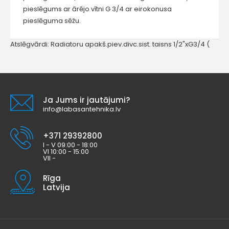
pieslēgums ar ārējo vītni G 3/4 ar eirokonusa
pieslēguma sēžu.
Atslēgvārdi:
Radiatoru apakš.piev.divc.sist. taisns 1/2"xG3/4 (
Ja Jums ir jautājumi?
info@labasantehnika.lv
+371 29392800
I - V 09:00 - 18:00
VI 10:00 - 15:00
VII -
Rīga
Latvija