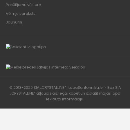
Pasūtījumu vēsture
Vēlmju saraksts
Jaunumi
© 2013-2026 SIA „CRYSTALLINE“ | LabaSantehnika.lv ™ Bez SIA
„CRYSTALLINE“ atļaujas aizliegts kopēt un izplatīt mājas lapā
iekļauto informāciju.