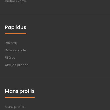
Vietnes karte
Papildus
Ražotāji
Dāvanu karte
Filiāles
Akcijas preces
Mans profils
Mans profils