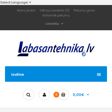
Select Language
▼
Mans profils
Vēlmju saraksts (0)
Pirkumu grozs
Noformēt pirkumu
Latviešu
Izvēlne
0,00€
0