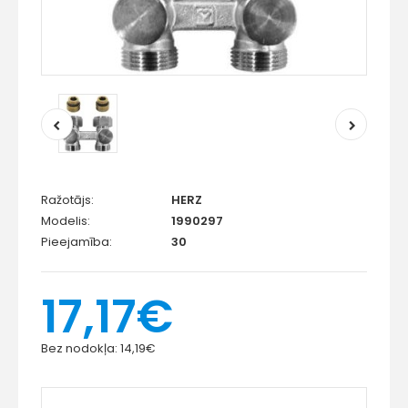
Ražotājs:
HERZ
Modelis:
1990297
Pieejamība:
30
17,17€
Bez nodokļa:
14,19€