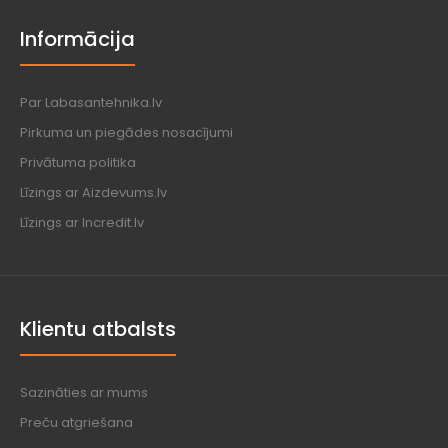
Informācija
Par Labasantehnika.lv
Pirkuma un piegādes nosacījumi
Privātuma politika
Līzings ar Aizdevums.lv
Līzings ar Incredit.lv
Klientu atbalsts
Sazināties ar mums
Preču atgriešana