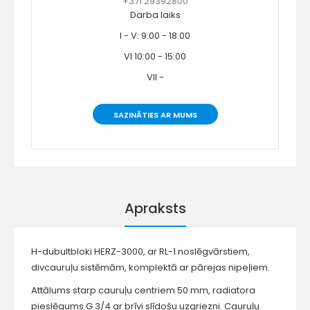
+371 29392800
Darba laiks
I - V: 9:00 - 18:00
VI 10:00 - 15:00
VII -
SAZINĀTIES AR MUMS
Apraksts
H-dubultbloki HERZ-3000, ar RL-1 noslēgvārstiem,
divcauruļu sistēmām, komplektā ar pārejas nipeļiem.
Attālums starp cauruļu centriem 50 mm, radiatora
pieslēgums G 3/4 ar brīvi slīdošu uzgriezni. Cauruļu