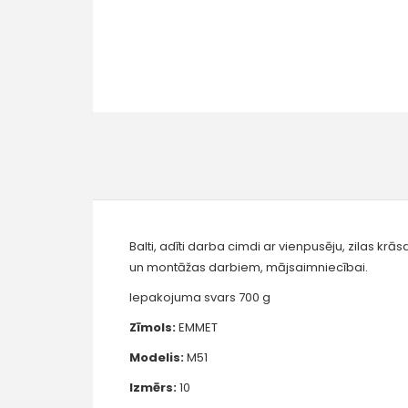
Balti, adīti darba cimdi ar vienpusēju, zilas kr
un montāžas darbiem, mājsaimniecībai.
Iepakojuma svars 700 g
Zīmols:
EMMET
Modelis:
M51
Izmērs:
10