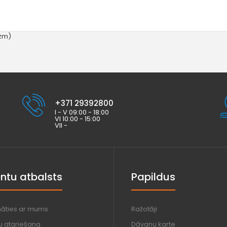
izm)
+371 29392800
I - V 09:00 - 18:00
VI 10:00 - 15:00
VII -
entu atbalsts
Papildus
nāties ar mums
Ražotāji
u atgriešana
Dāvanu karte