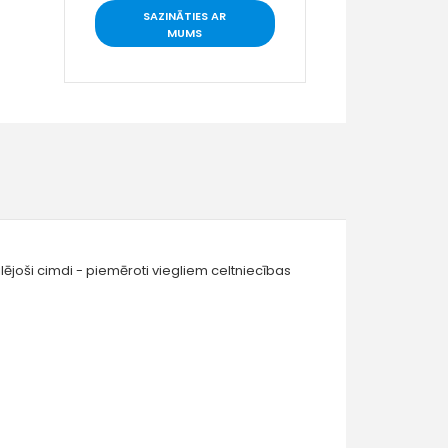
SAZINĀTIES AR
MUMS
ilējoši cimdi - piemēroti viegliem celtniecības