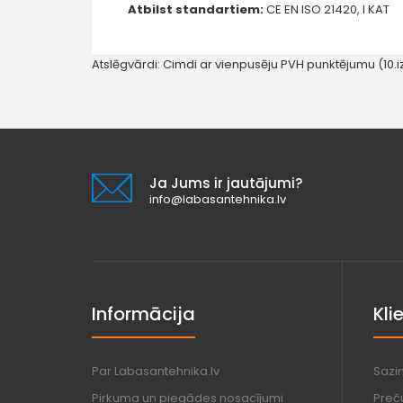
Atbilst standartiem:
CE EN ISO 21420, I KAT
Atslēgvārdi:
Cimdi ar vienpusēju PVH punktējumu (10.
Ja Jums ir jautājumi?
info@labasantehnika.lv
Informācija
Kli
Par Labasantehnika.lv
Sazi
Pirkuma un piegādes nosacījumi
Preč