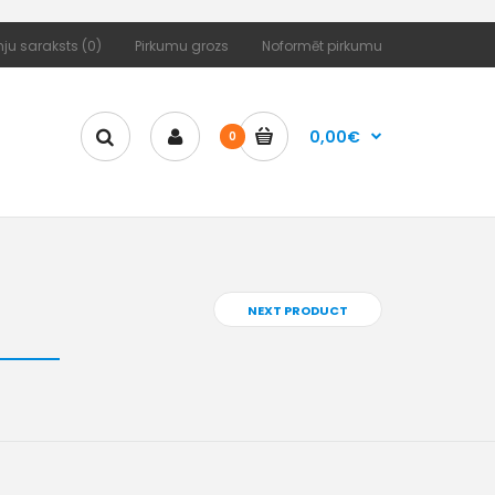
ju saraksts (0)
Pirkumu grozs
Noformēt pirkumu
0,00€
0
NEXT PRODUCT