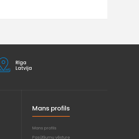
Rīga
Latvija
Mans profils
Mans profils
Pasūtījumu vēsture