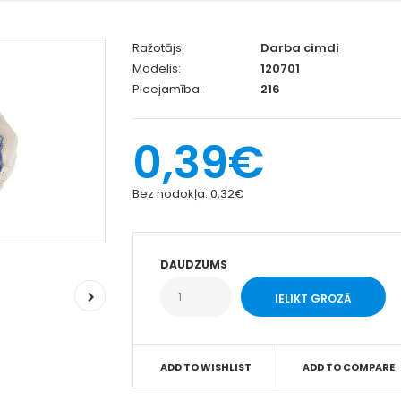
Ražotājs:
Darba cimdi
Modelis:
120701
Pieejamība:
216
0,39€
Bez nodokļa:
0,32€
DAUDZUMS
ADD TO WISHLIST
ADD TO COMPARE