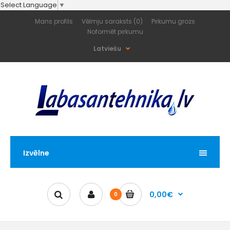
Select Language
▼
Mans profils
Vēlmju saraksts (0)
Pirkumu grozs
Noformēt pirkumu
Latviešu
Izvēlne
0,00€
0