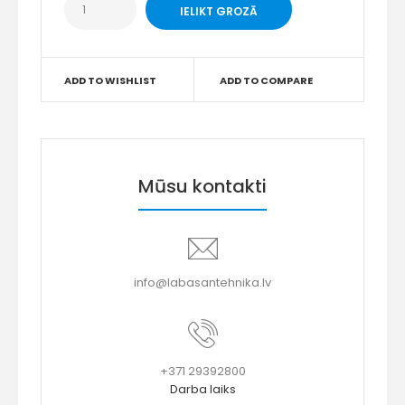
ADD TO WISHLIST
ADD TO COMPARE
Mūsu kontakti
info@labasantehnika.lv
+371 29392800
Darba laiks