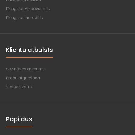
Līzings ar Aizdevums.lv
Līzings ar Incredit.lv
Klientu atbalsts
Sazināties ar mums
Preču atgriešana
Vietnes karte
Papildus