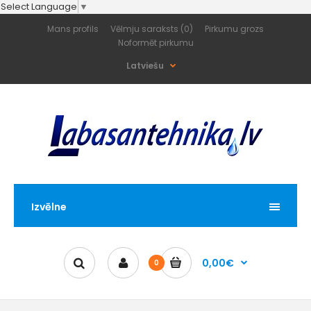
Select Language
▼
Mans profils
Vēlmju saraksts (0)
Pirkumu grozs
Noformēt pirkumu
Latviešu
Izvēlne
0,00€
0