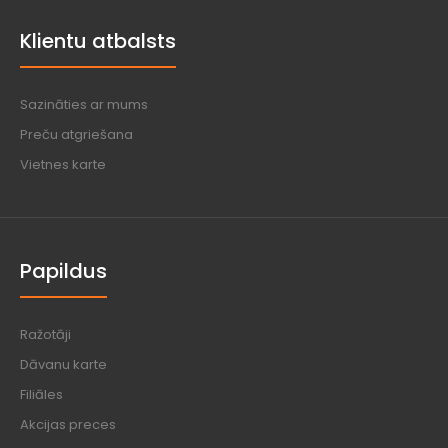
Klientu atbalsts
Sazināties ar mums
Preču atgriešana
Vietnes karte
Papildus
Ražotāji
Dāvanu karte
Filiāles
Akcijas preces