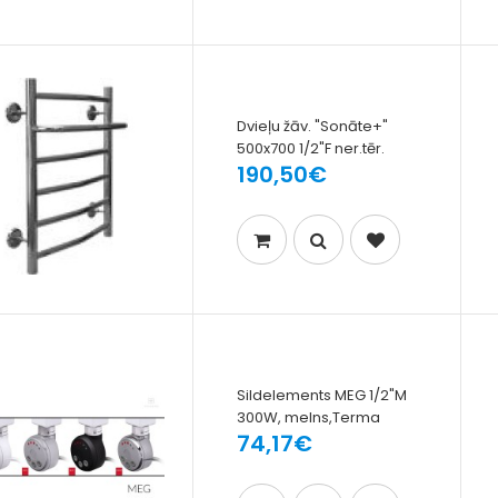
Dvieļu žāv. "Sonāte+"
500x700 1/2"F ner.tēr.
190,50€
Sildelements MEG 1/2"M
300W, melns,Terma
74,17€