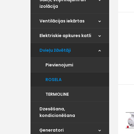
izolācija
Ventilācijas iekārtas
Elektriskie apkures katli
Dvieļu žāvētāji
Pievienojumi
ROSELA
TERMOLINE
Dzesēšana,
kondicionēšana
Ģeneratori