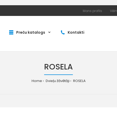
Mans profils
Vēlm
Preču katalogs
Kontakti
ROSELA
Home
Dvieļu žāvētāji
ROSELA