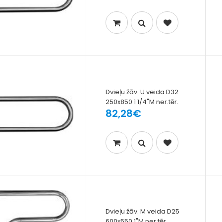
Dvieļu žāv. U veida D32
250x850 1 1/4"M ner.tēr.
82,28€
Dvieļu žāv. M veida D25
600x550 1"M ner.tēr.