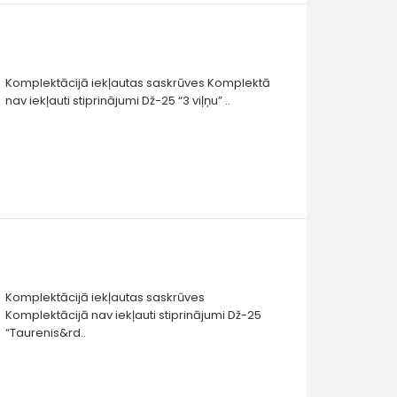
Komplektācijā iekļautas saskrūves Komplektā
nav iekļauti stiprinājumi Dž-25 “3 viļņu” ..
Komplektācijā iekļautas saskrūves
Komplektācijā nav iekļauti stiprinājumi Dž-25
“Taurenis&rd..