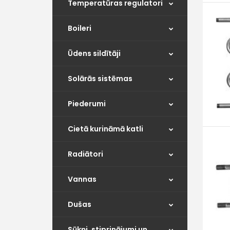
Temperatūras regulatori
Boileri
Ūdens sildītāji
Solārās sistēmas
Piederumi
Cietā kurināmā katli
Radiātori
Vannas
Dušas
Sūkņi, stiprinājumi un