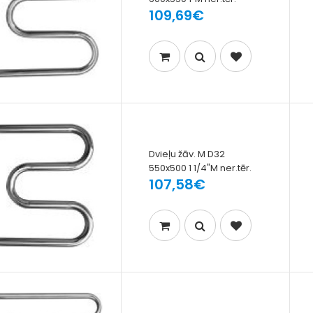
109,69€
Dvieļu žāv. M D32
550x500 1 1/4"M ner.tēr.
107,58€