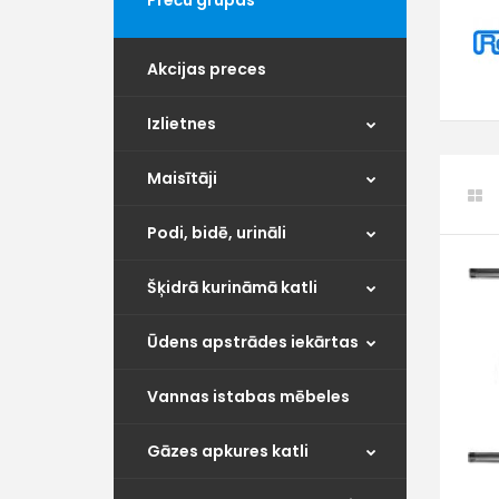
Preču grupas
Akcijas preces
Izlietnes
Maisītāji
Podi, bidē, urināli
Šķidrā kurināmā katli
Ūdens apstrādes iekārtas
Vannas istabas mēbeles
Gāzes apkures katli