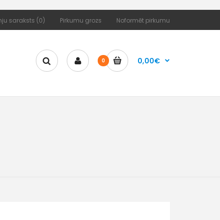
ju saraksts (0)
Pirkumu grozs
Noformēt pirkumu
0,00€
0