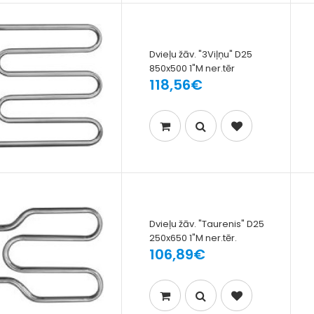
Dvieļu žāv. "3Viļņu" D25
850x500 1"M ner.tēr
118,56€
Dvieļu žāv. "Taurenis" D25
250x650 1"M ner.tēr.
106,89€