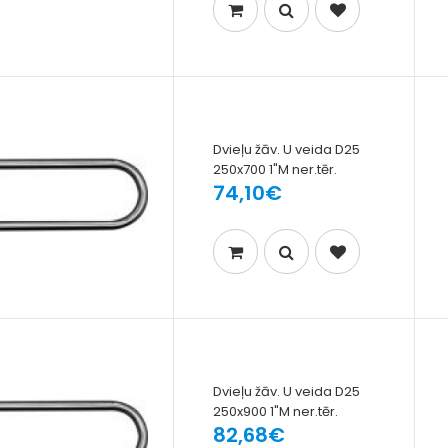
Dvieļu žāv. U veida D25
250x700 1"M ner.tēr.
74,10€
Dvieļu žāv. U veida D25
250x900 1"M ner.tēr.
82,68€