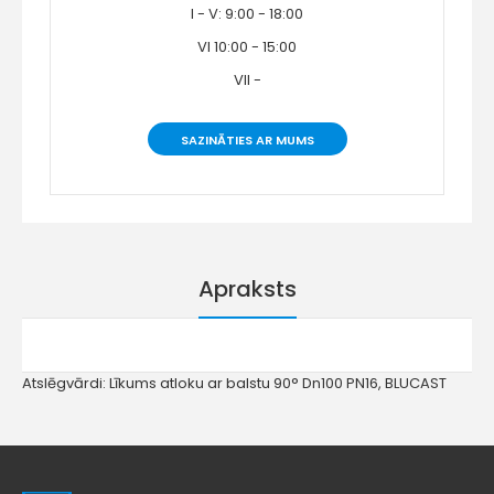
I - V: 9:00 - 18:00
VI 10:00 - 15:00
VII -
SAZINĀTIES AR MUMS
Apraksts
Atslēgvārdi:
Līkums atloku ar balstu 90° Dn100 PN16
,
BLUCAST