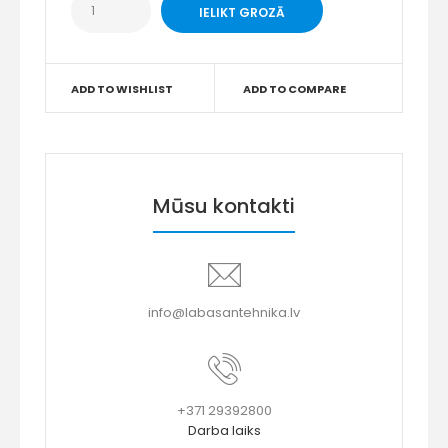
ADD TO WISHLIST
ADD TO COMPARE
Mūsu kontakti
info@labasantehnika.lv
+371 29392800
Darba laiks