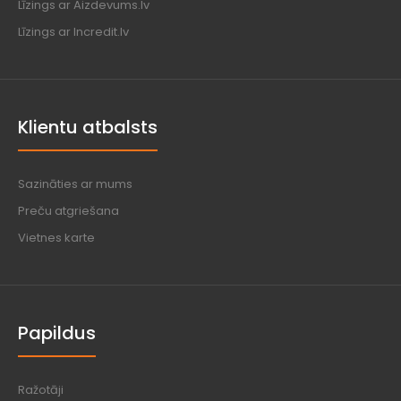
Līzings ar Aizdevums.lv
Līzings ar Incredit.lv
Klientu atbalsts
Sazināties ar mums
Preču atgriešana
Vietnes karte
Papildus
Ražotāji