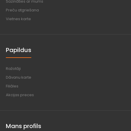
Sazināties ar mums
Preču atgriešana
Vietnes karte
Papildus
Ražotāji
Dāvanu karte
Filiāles
Akcijas preces
Mans profils