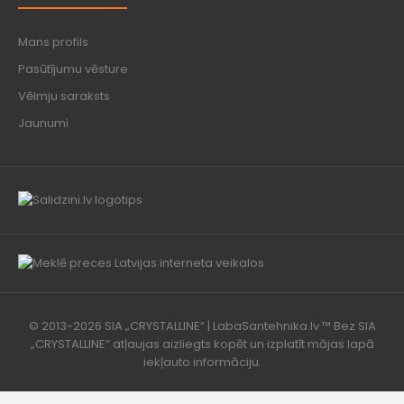
Mans profils
Pasūtījumu vēsture
Vēlmju saraksts
Jaunumi
© 2013-2026 SIA „CRYSTALLINE“ | LabaSantehnika.lv ™ Bez SIA
„CRYSTALLINE“ atļaujas aizliegts kopēt un izplatīt mājas lapā
iekļauto informāciju.