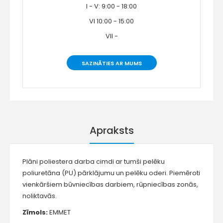
I - V: 9:00 - 18:00
VI 10:00 - 15:00
VII -
SAZINĀTIES AR MUMS
Apraksts
Plāni poliestera darba cimdi ar tumši pelēku
poliuretāna (PU) pārklājumu un pelēku oderi. Piemēroti
vienkāršiem būvniecības darbiem, rūpniecības zonās,
noliktavās.
Zīmols:
EMMET