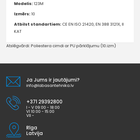
Modelis:
123M
Izmērs:
10
Atbilst standartiem:
CE EN ISO 21420, EN 388 3121X, II
KAT
Atslēgvārdi:
Poliestera cimdi ar PU pārklājumu (10.izm)
Ja Jums ir jautājumi?
info@labasantehnika.lv
+371 29392800
I - V 09:00 - 18:00
VI 10:00 - 15:00
VII -
Rīga
Latvija