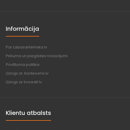
Informācija
Par Labasantehnika.lv
Pirkuma un piegādes nosacījumi
Privātuma politika
Līzings ar Aizdevums.lv
Līzings ar Incredit.lv
Klientu atbalsts