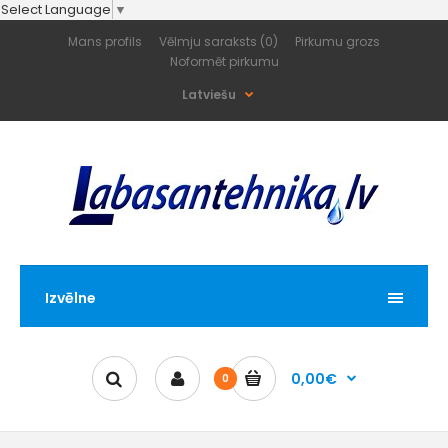
Select Language
▼
Mans profils
Vēlmju saraksts (0)
Pirkumu grozs
Noformēt pirkumu
Latviešu
Izvēlne
0,00€
0