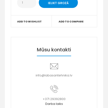
ADD TO WISHLIST
ADD TO COMPARE
Mūsu kontakti
info@labasantehnika.lv
+371 29392800
Darba laiks