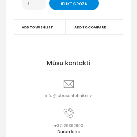
ADD TO WISHLIST
ADD TO COMPARE
Mūsu kontakti
info@labasantehnika.lv
+371 29392800
Darba laiks