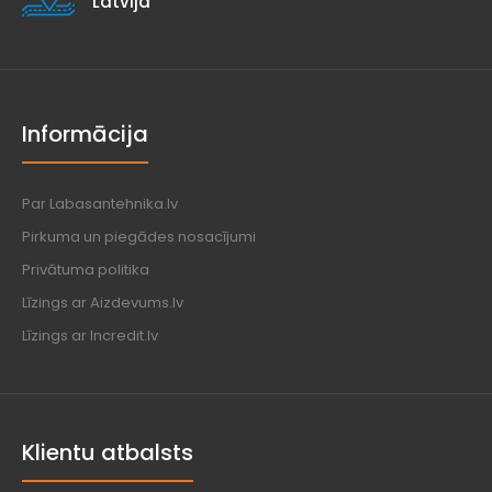
Latvija
Informācija
Par Labasantehnika.lv
Pirkuma un piegādes nosacījumi
Privātuma politika
Līzings ar Aizdevums.lv
Līzings ar Incredit.lv
Klientu atbalsts