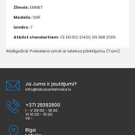
Zīmols:
EMMET
Modelis:
126F
Izmērs:
7
Atbilst standartiem:
CE EN ISO 21420, EN 388 2131X
Atslēgvārdi:
Poliestera cimdi ar lateksa pārklājumu (7.izm)
Ja Jums ir jautājumi?
info@labasantehnika.lv
+371 29392800
I - V 09:00 - 18:00
VI 10:00 - 15:00
VII -
Rīga