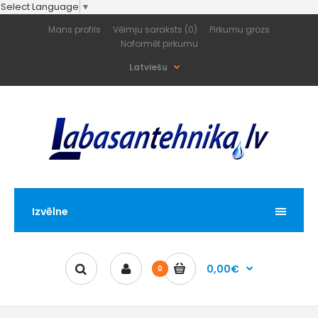
Select Language
▼
Mans profils
Vēlmju saraksts (0)
Pirkumu grozs
Noformēt pirkumu
Latviešu
Izvēlne
0,00€
0