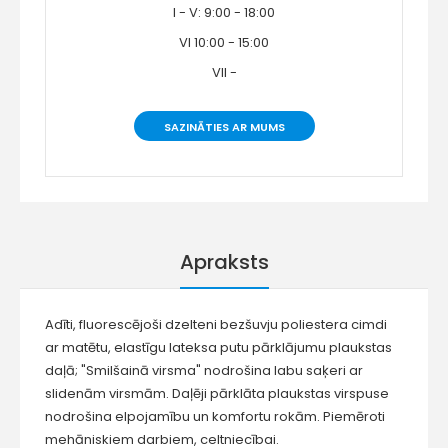
I - V: 9:00 - 18:00
VI 10:00 - 15:00
VII -
SAZINĀTIES AR MUMS
Apraksts
Adīti, fluorescējoši dzelteni bezšuvju poliestera cimdi
ar matētu, elastīgu lateksa putu pārklājumu plaukstas
daļā; "Smilšainā virsma" nodrošina labu saķeri ar
slidenām virsmām. Daļēji pārklāta plaukstas virspuse
nodrošina elpojamību un komfortu rokām. Piemēroti
mehāniskiem darbiem, celtniecībai.