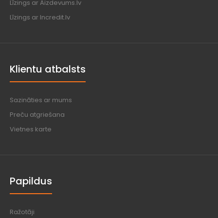
Līzings ar Aizdevums.lv
Līzings ar Incredit.lv
Klientu atbalsts
Sazināties ar mums
Preču atgriešana
Vietnes karte
Papildus
Ražotāji