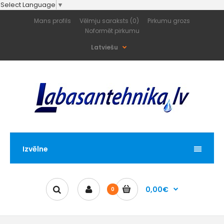
Select Language
▼
Mans profils
Vēlmju saraksts (0)
Pirkumu grozs
Noformēt pirkumu
Latviešu
Izvēlne
0,00€
0