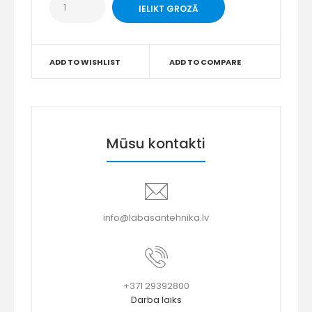
ADD TO WISHLIST
ADD TO COMPARE
Mūsu kontakti
info@labasantehnika.lv
+371 29392800
Darba laiks