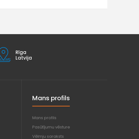
Rīga
Latvija
Mans profils
Mans profils
Pasūtījumu vēsture
Vēlmju saraksts