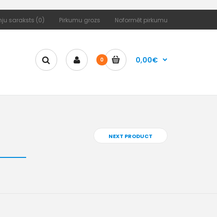
ju saraksts (0)
Pirkumu grozs
Noformēt pirkumu
0,00€
0
NEXT PRODUCT