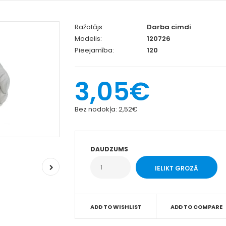
Ražotājs:
Darba cimdi
Modelis:
120726
Pieejamība:
120
3,05€
Bez nodokļa:
2,52€
DAUDZUMS
ADD TO WISHLIST
ADD TO COMPARE