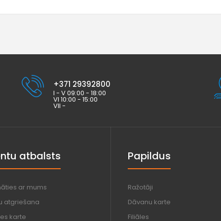
+371 29392800
I - V 09:00 - 18:00
VI 10:00 - 15:00
VII -
entu atbalsts
Papildus
nāties ar mums
Ražotāji
u atgriešana
Dāvanu karte
es karte
Filiāles