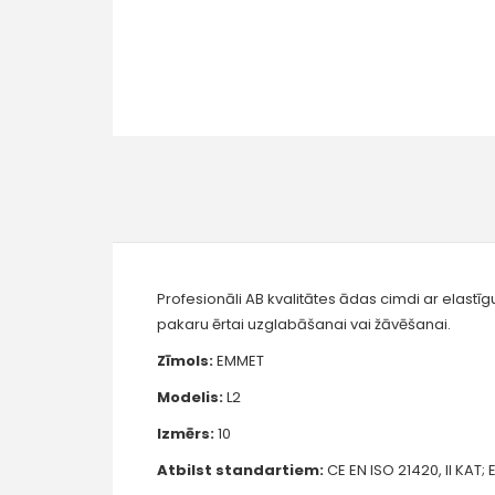
Profesionāli AB kvalitātes ādas cimdi ar elastī
pakaru ērtai uzglabāšanai vai žāvēšanai.
Zīmols:
EMMET
Modelis:
L2
Izmērs:
10
Atbilst standartiem:
CE EN ISO 21420, II KAT;