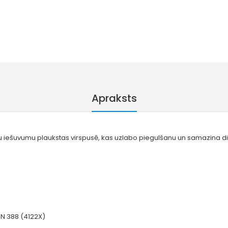
Apraksts
gu iešuvumu plaukstas virspusē, kas uzlabo piegulšanu un samazina dis
 EN 388 (4122X)