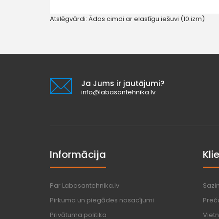
Atslēgvārdi:
Ādas cimdi ar elastīgu iešuvi (10.izm)
Ja Jums ir jautājumi?
info@labasantehnika.lv
Informācija
Kli
Par Labasantehnika.lv
Sazi
Pirkuma un piegādes nosacījumi
Preč
Privātuma politika
Vietn