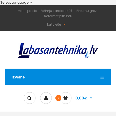
Select Language
▼
Mans profils
Vēlmju saraksts (0)
Pirkumu grozs
Noformēt pirkumu
Latviešu
Izvēlne
0,00€
0