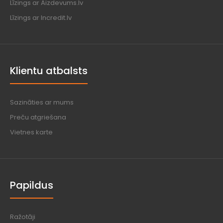
Līzings ar Aizdevums.lv
Līzings ar Incredit.lv
Klientu atbalsts
Sazināties ar mums
Preču atgriešana
Vietnes karte
Papildus
Ražotāji