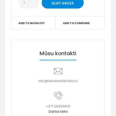
ADD TO WISHLIST
ADD TO COMPARE
Mūsu kontakti
info@labasantehnika.lv
+371 29392800
Darba laiks