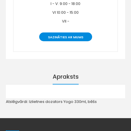
I - V: 9:00 - 18:00
VI 10:00 - 15:00
VII -
SAZINĀTIES AR MUMS
Apraksts
Atslēgvārdi:
Izlietnes dozators Yogo 330ml
,
bēšs