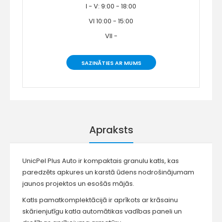
I - V: 9:00 - 18:00
VI 10:00 - 15:00
VII -
SAZINĀTIES AR MUMS
Apraksts
UnicPel Plus Auto ir kompaktais granulu katls, kas
paredzēts apkures un karstā ūdens nodrošinājumam
jaunos projektos un esošās mājās.
Katls pamatkomplektācijā ir aprīkots ar krāsainu
skārienjutīgu katla automātikas vadības paneli un