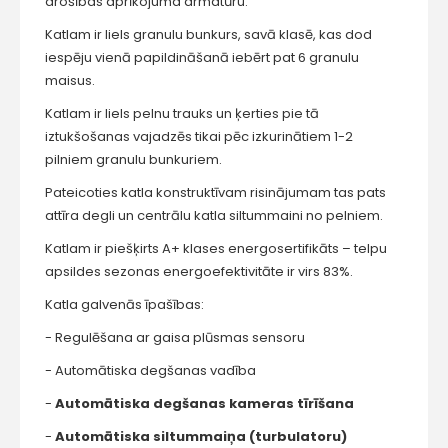
drošības aprīkojuma armatūru.
Katlam ir liels granulu bunkurs, savā klasē, kas dod
iespēju vienā papildināšanā iebērt pat 6 granulu
maisus.
Katlam ir liels pelnu trauks un ķerties pie tā
iztukšošanas vajadzēs tikai pēc izkurinātiem 1-2
pilniem granulu bunkuriem.
Pateicoties katla konstruktīvam risinājumam tas pats
attīra degli un centrālu katla siltummaini no pelniem.
Katlam ir piešķirts A+ klases energosertifikāts – telpu
apsildes sezonas energoefektivitāte ir virs 83%.
Katla galvenās īpašības:
- Regulēšana ar gaisa plūsmas sensoru
- Automātiska degšanas vadība
-
Automātiska degšanas kameras tīrīšana
-
Automātiska siltummaiņa (turbulatoru)