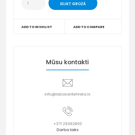
ADD TO WISHLIST
ADD TO COMPARE
Mūsu kontakti
info@labasantehnika.lv
+371 29392800
Darba laiks