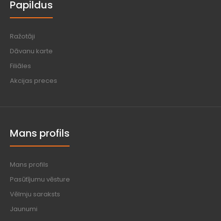
Papildus
Ražotāji
Dāvanu karte
Filiāles
Akcijas preces
Mans profils
Mans profils
Pasūtījumu vēsture
Vēlmju saraksts
Jaunumi