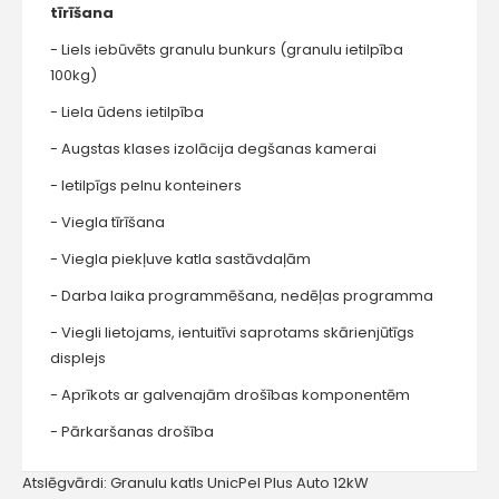
tīrīšana
- Liels iebūvēts granulu bunkurs (granulu ietilpība
100kg)
- Liela ūdens ietilpība
- Augstas klases izolācija degšanas kamerai
- Ietilpīgs pelnu konteiners
- Viegla tīrīšana
- Viegla piekļuve katla sastāvdaļām
- Darba laika programmēšana, nedēļas programma
- Viegli lietojams, ientuitīvi saprotams skārienjūtīgs
displejs
- Aprīkots ar galvenajām drošības komponentēm
- Pārkaršanas drošība
Atslēgvārdi:
Granulu katls UnicPel Plus Auto 12kW