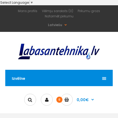
Select Language
▼
Mans profils
Vēlmju saraksts (0)
Pirkumu grozs
Noformēt pirkumu
Latviešu
Izvēlne
0,00€
0