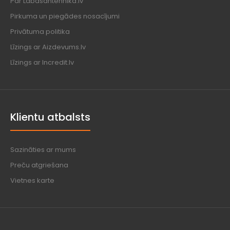
Par Labasantehnika.lv
Pirkuma un piegādes nosacījumi
Privātuma politika
Līzings ar Aizdevums.lv
Līzings ar Incredit.lv
Klientu atbalsts
Sazināties ar mums
Preču atgriešana
Vietnes karte