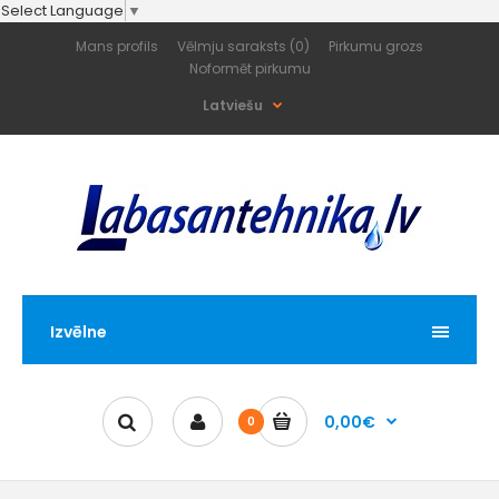
Select Language
▼
Mans profils
Vēlmju saraksts (0)
Pirkumu grozs
Noformēt pirkumu
Latviešu
Izvēlne
0,00€
0