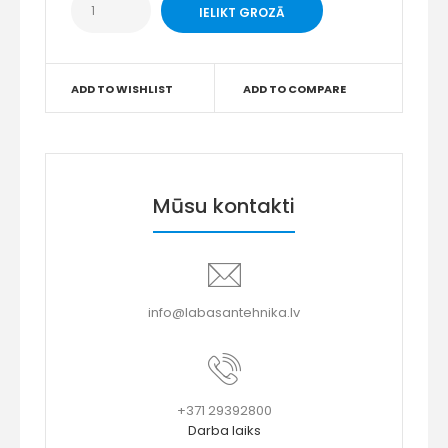
ADD TO WISHLIST
ADD TO COMPARE
Mūsu kontakti
info@labasantehnika.lv
+371 29392800
Darba laiks