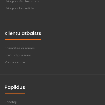
Līzings ar Aizdevums.lv
Līzings ar Incredit.lv
Klientu atbalsts
Sazināties ar mums
Preču atgriešana
Vietnes karte
Papildus
Ražotāji