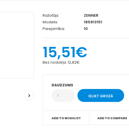
Ražotājs:
ZENNER
Modelis:
185813151
Pieejamība:
10
15,51€
Bez nodokļa:
12,82€
DAUDZUMS
ADD TO WISHLIST
ADD TO COMPARE