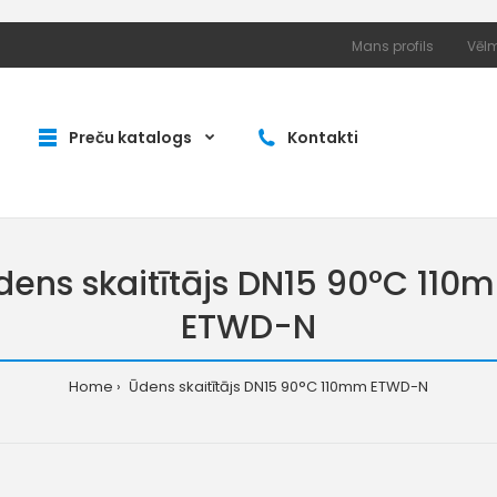
Mans profils
Vēlm
Preču katalogs
Kontakti
dens skaitītājs DN15 90°C 110
ETWD-N
Home
Ūdens skaitītājs DN15 90°C 110mm ETWD-N