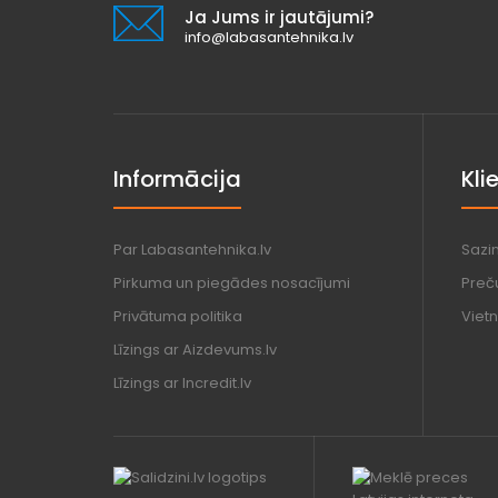
Ja Jums ir jautājumi?
info@labasantehnika.lv
Informācija
Kli
Par Labasantehnika.lv
Sazi
Pirkuma un piegādes nosacījumi
Preč
Privātuma politika
Vietn
Līzings ar Aizdevums.lv
Līzings ar Incredit.lv