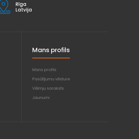
Rīga
Latvija
Mans profils
Mans profils
Pasūtījumu vēsture
Vēlmju saraksts
Jaunumi