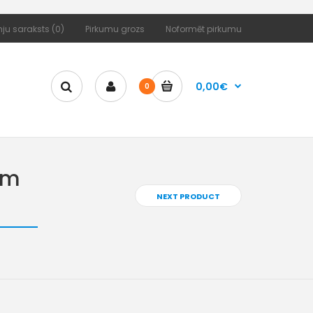
ju saraksts (0)
Pirkumu grozs
Noformēt pirkumu
0,00€
0
mm
NEXT PRODUCT