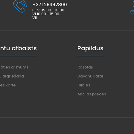
+371 29392800
I - V 09:00 - 18:00
VI 10:00 - 15:00
VII -
entu atbalsts
Papildus
nāties ar mums
Ražotāji
u atgriešana
Dāvanu karte
es karte
Filiāles
Akcijas preces